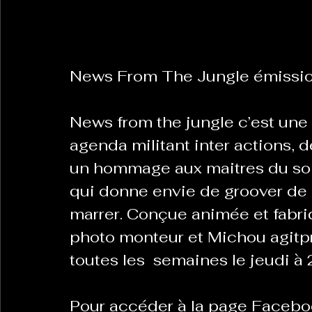
La Revanche des Cagoles
Le Chabot
La Ress
News From The Jungle émission
Les Transversales
Politique del païs
Pour que
News from the jungle c’est une p
agenda militant inter actions, 
Sabarat Astro
Tout Feu Tout Femmes
Tralal
un hommage aux maitres du son.
qui donne envie de groover de p
)
6 posts
marrer. Conçue animée et fabriq
LES ECHAPPEES OBLIQUES
Sport Santé
Les 
photo monteur et Michou agitpr
toutes les  semaines le jeudi à
ts
Pour accéder à la page Facebo