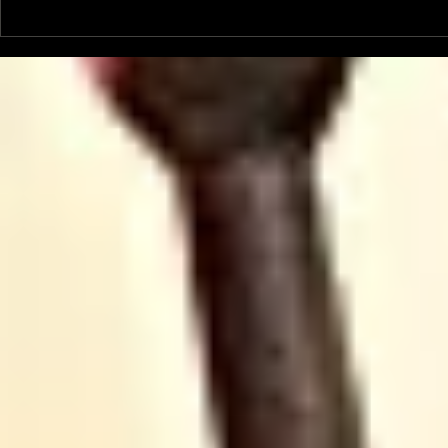
Le Petit Futé présente
L'Autre Foi
sa nouvelle édition
historique
ariégeoise pour 2026-
lancé
2027