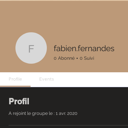
fabien.fernandes
fabien.fernandes
0
Abonné
0
Suivi
Profile
Events
Profil
A rejoint le groupe le : 1 avr. 2020