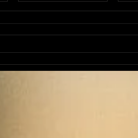
Jean-Luc Fernandez
En c
sera candidat aux
muni
élections sénatoriales
Reco