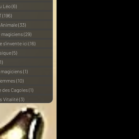
u Léo
(6)
6 posts
T
(196)
196 posts
 Animale
(33)
33 posts
e magiciens
(29)
29 posts
 s'invente ici
(16)
16 posts
sique
(5)
5 posts
1)
11 posts
e magiciens
(1)
1 post
 Femmes
(10)
10 posts
 des Cagoles
(1)
1 post
 Vitalité
(3)
3 posts