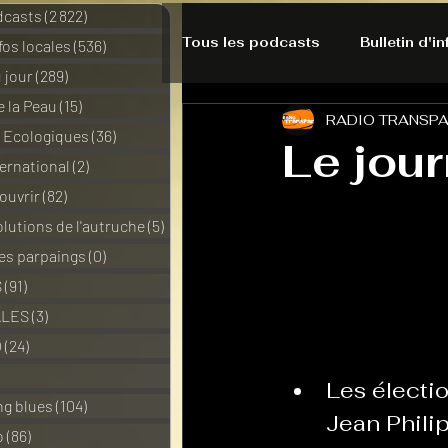
dcasts
(2 822)
2 822 posts
Tous les podcasts
Bulletin d'i
nfos locales
(536)
536 posts
 jour
(289)
289 posts
e la Peau
(15)
15 posts
RADIO TRANSP
A l'Ecoute de la Peau
Alte
s Ecologiques
(36)
36 posts
Le jour
ernational
(2)
2 posts
ouvrir
(82)
82 posts
Bulles à découvrir
Bonnes 
lutions de l'autruche
(5)
5 posts
des parpaings
(0)
0 post
Du pain et des parpaings
S
(91)
91 posts
ALES
(3)
3 posts
O
(24)
24 posts
HO-LA-TINO
H1000
3 posts
Les électi
ng blues
(104)
104 posts
Jean Phili
o
(86)
86 posts
La rubrique cyno
Micro d