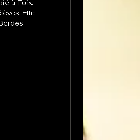
ié à Foix. 
èves. Elle 
 Bordes