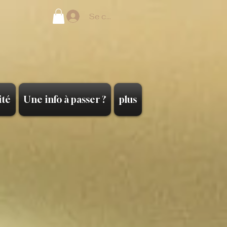
Se connecter
ité
Une info à passer ?
plus