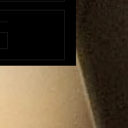
onflit avec la
cipalité, la Maison
rd va quitter Foix