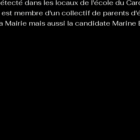
tecté dans les locaux de l'école du Card
 est membre d'un collectif de parents d'él
 la Mairie mais aussi la candidate Marine
Le Chabot
La Ressourcerie de Foix
ue del païs
Pour que le Courant passe entre nou
Tout Femmes
Tralalaboum
Sport Santé
Les Actus du Léo