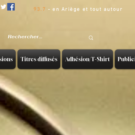
93.7
- en Ariège et tout autour
sions
Titres diffusés
Adhésion/T-Shirt
Public