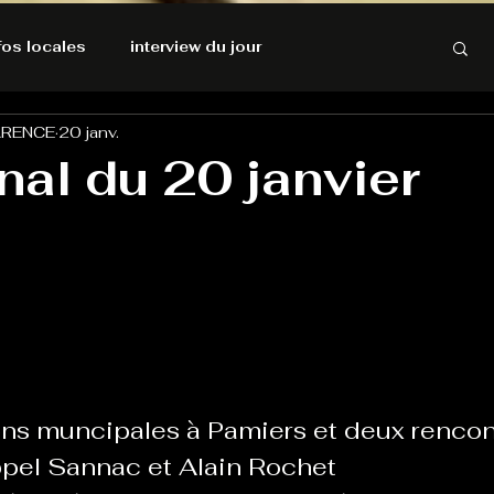
nfos locales
interview du jour
ARENCE
20 janv.
rnatives Ecologiques
Amnesty International
nal du 20 janvier
résolutions de l'autruche
GOOD VIBES
INFOS LOCALES
Keep Cooking blues
Live avec Flo
L'Antre
ons muncipales à Pamiers et deux rencon
ppel Sannac et Alain Rochet
e poche
La santé ça n'a pas de prix