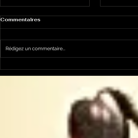
Commentaires
Rédigez un commentaire...
Garsotte : une nouvelle
Nico et Ke
voix indépendante
nouveau ti
Ariègeoise