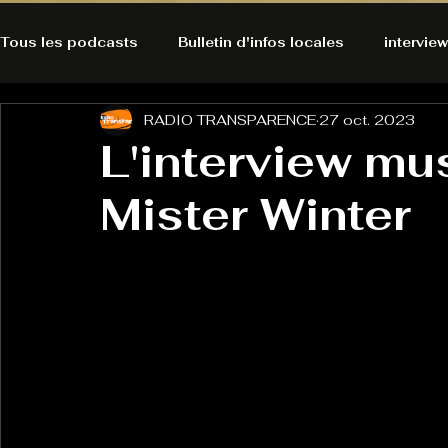
Tous les podcasts
Bulletin d'infos locales
interview
RADIO TRANSPARENCE
27 oct. 2023
A l'Ecoute de la Peau
Alternatives Ecologiques
L'interview mu
Mister Winter
Bulles à découvrir
Bonnes résolutions de l'autruch
posts
Du pain et des parpaings
GOOD VIBES
INFO
HO-LA-TINO
H1000
Keep Cooking blues
La rubrique cyno
Micro de poche
La santé ça 