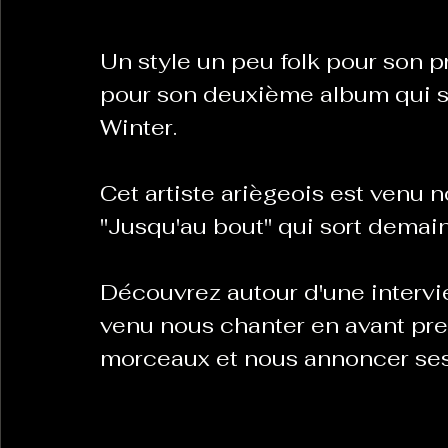
Un style un peu folk pour son p
La Revanche des Cagoles
Le Chabot
La Ress
pour son deuxième album qui sor
Winter.
Les Transversales
Politique del païs
Pour que
Cet artiste ariègeois est venu 
"Jusqu'au bout" qui sort demai
Sabarat Astro
Tout Feu Tout Femmes
Tralal
)
6 posts
Découvrez autour d'une intervie
LES ECHAPPEES OBLIQUES
Sport Santé
Les 
venu nous chanter en avant pre
morceaux et nous annoncer ses
ts