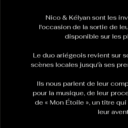
Nico & Kélyan sont les in
La Revanche des Cagoles
Le Chabot
La Ress
l'occasion de la sortie de le
disponible sur les 
Les Transversales
Politique del païs
Pour que
Le duo ariégeois revient sur s
scènes locales jusqu'à ses pre
Sabarat Astro
Tout Feu Tout Femmes
Tralal
)
6 posts
Ils nous parlent de leur com
LES ECHAPPEES OBLIQUES
Sport Santé
Les 
pour la musique, de leur proce
de « Mon Étoile », un titre q
leur aven
ts