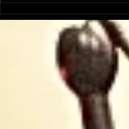
Garsotte : une nouvelle
Interview
voix indépendante
La Maroue
Ariègeoise
traditions
la danse !