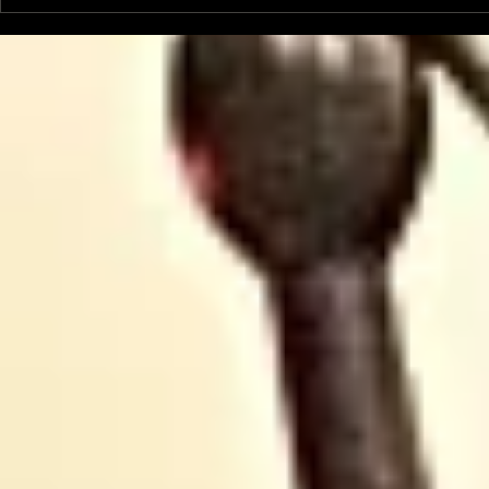
Garsotte : une nouvelle
Nico et Ke
voix indépendante
nouveau ti
Ariègeoise