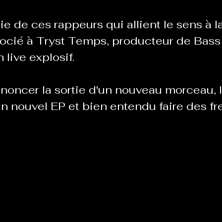
tie de ces rappeurs qui allient le sens à la
Le Chabot
La Ressourcerie de Foix
ocié à Tryst Temps, producteur de Bass M
live explosif. 
ue del païs
Pour que le Courant passe entre nou
nnoncer la sortie d'un nouveau morceau, l
n nouvel EP et bien entendu faire des fre
Tout Femmes
Tralalaboum
Sport Santé
Les Actus du Léo