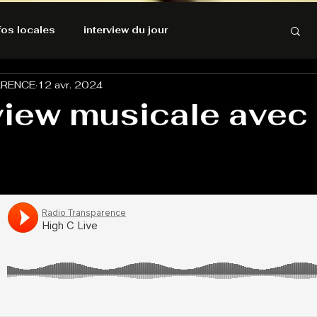
nfos locales
interview du jour
ARENCE
12 avr. 2024
rnatives Ecologiques
Amnesty International
rview musicale avec
résolutions de l'autruche
GOOD VIBES
INFOS LOCALES
Keep Cooking blues
Live avec Flo
L'Antre
e poche
La santé ça n'a pas de prix