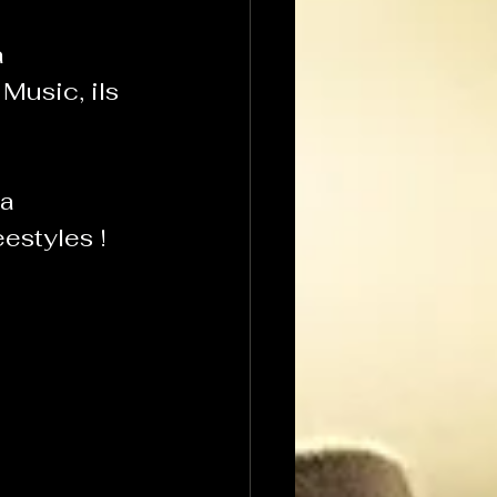
 
usic, ils 
a 
estyles !