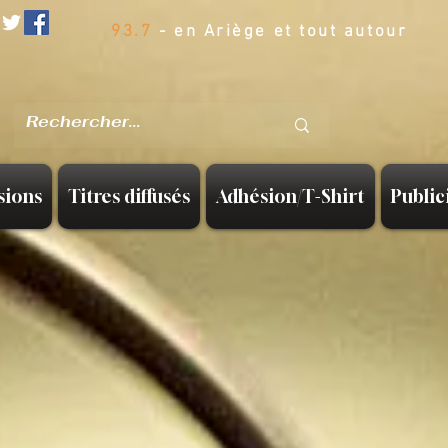
93.7
- en Ariège et tout autour
sions
Titres diffusés
Adhésion/T-Shirt
Public