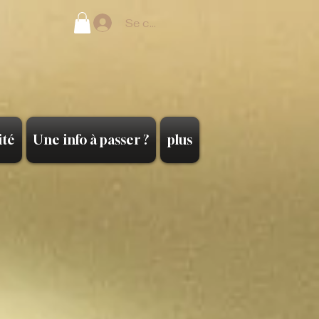
Se connecter
ité
Une info à passer ?
plus