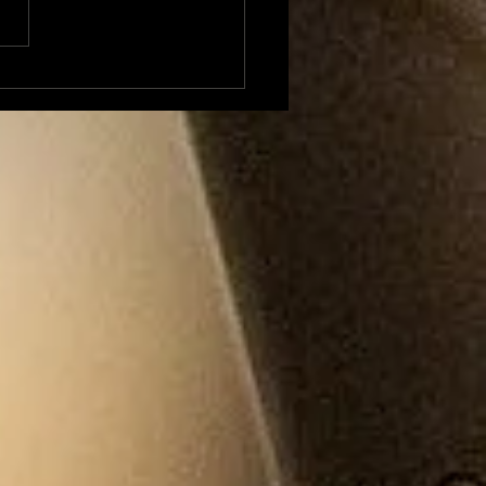
erview musicale avec
Marouette : quand les
itions entrent dans
anse !