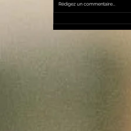
Rédigez un commentaire...
Garsotte : une nouvelle
voix indépendante
Ariègeoise