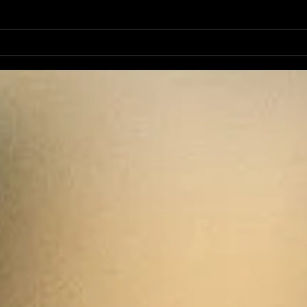
Nico et Kelyan : leur
Int
nouveau titre !
La 
trad
la d