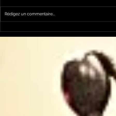
Rédigez un commentaire...
Garsotte : une nouvelle
Nico et Ke
voix indépendante
nouveau ti
Ariègeoise