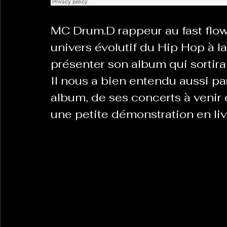
MC Drum.D rappeur au fast flow 
La Revanche des Cagoles
Le Chabot
La Ress
univers évolutif du Hip Hop à l
présenter son album qui sortira 
Il nous a bien entendu aussi pa
Les Transversales
Politique del païs
Pour que
album, de ses concerts à venir e
une petite démonstration en liv
Sabarat Astro
Tout Feu Tout Femmes
Tralal
)
6 posts
LES ECHAPPEES OBLIQUES
Sport Santé
Les 
ts