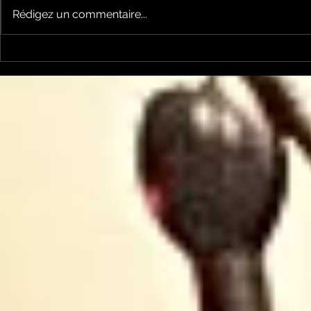
Rédigez un commentaire...
Garsotte : une nouvelle
Nico et Ke
voix indépendante
nouveau ti
Ariègeoise