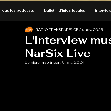
Tous les podcasts
Bulletin d'infos locales
interview
RADIO TRANSPARENCE
24 nov. 2023
A l'Ecoute de la Peau
Alternatives Ecologiques
L'interview mu
NarSix Live
Bulles à découvrir
Bonnes résolutions de l'autruch
posts
Dernière mise à jour :
9 janv. 2024
Du pain et des parpaings
GOOD VIBES
INFO
HO-LA-TINO
H1000
Keep Cooking blues
La rubrique cyno
Micro de poche
La santé ça 