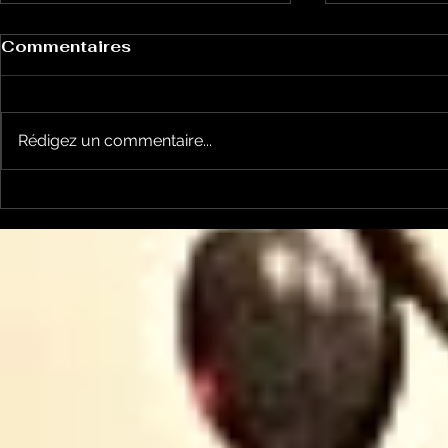
Commentaires
Rédigez un commentaire...
Garsotte : une nouvelle
Nico et Ke
voix indépendante
nouveau ti
Ariègeoise