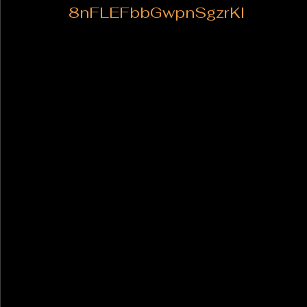
8nFLEFbbGwpnSgzrKl