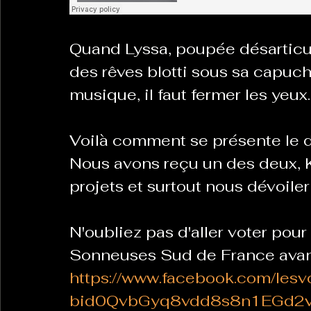
Quand Lyssa, poupée désarticu
La Revanche des Cagoles
Le Chabot
La Ress
des rêves blotti sous sa capuche
musique, il faut fermer les yeux..
Les Transversales
Politique del païs
Pour que
Voilà comment se présente le d
Nous avons reçu un des deux, K
Sabarat Astro
Tout Feu Tout Femmes
Tralal
projets et surtout nous dévoiler
)
6 posts
LES ECHAPPEES OBLIQUES
Sport Santé
Les 
N'oubliez pas d'aller voter pour
Sonneuses Sud de France avant 
https://www.facebook.com/les
ts
bid0QvbGyq8vdd8s8n1EGd2v