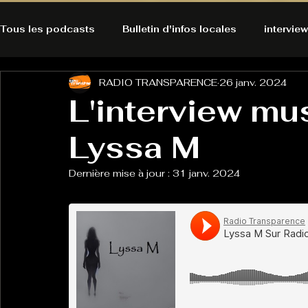
Tous les podcasts
Bulletin d'infos locales
interview
RADIO TRANSPARENCE
26 janv. 2024
A l'Ecoute de la Peau
Alternatives Ecologiques
L'interview mu
Lyssa M
Bulles à découvrir
Bonnes résolutions de l'autruch
posts
Dernière mise à jour :
31 janv. 2024
Du pain et des parpaings
GOOD VIBES
INFO
HO-LA-TINO
H1000
Keep Cooking blues
La rubrique cyno
Micro de poche
La santé ça 