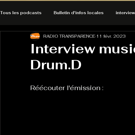
Tous les podcasts
Bulletin d'infos locales
interview
RADIO TRANSPARENCE
11 févr. 2023
A l'Ecoute de la Peau
Alternatives Ecologiques
Interview musi
Drum.D
Bulles à découvrir
Bonnes résolutions de l'autruch
posts
Du pain et des parpaings
GOOD VIBES
INFO
Réécouter l'émission :
HO-LA-TINO
H1000
Keep Cooking blues
La rubrique cyno
Micro de poche
La santé ça 