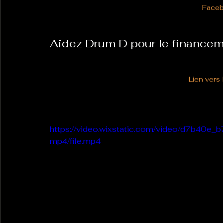
Face
Aidez Drum D pour le financem
Lien vers
https://video.wixstatic.com/video/d7b
mp4/file.mp4