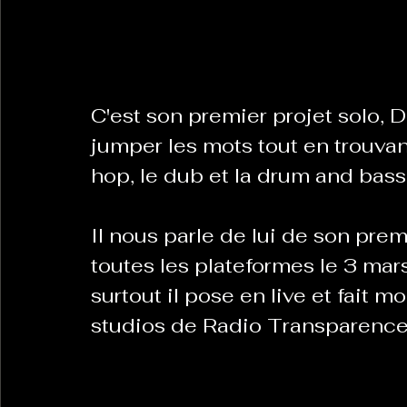
La Revanche des Cagoles
Le Chabot
La Ress
C'est son premier projet solo, D
Les Transversales
jumper les mots tout en trouvant
Politique del païs
Pour que
hop, le dub et la drum and bass
Sabarat Astro
Tout Feu Tout Femmes
Tralal
Il nous parle de lui de son prem
)
6 posts
toutes les plateformes le 3 mars
LES ECHAPPEES OBLIQUES
Sport Santé
Les 
surtout il pose en live et fait m
studios de Radio Transparence
ts