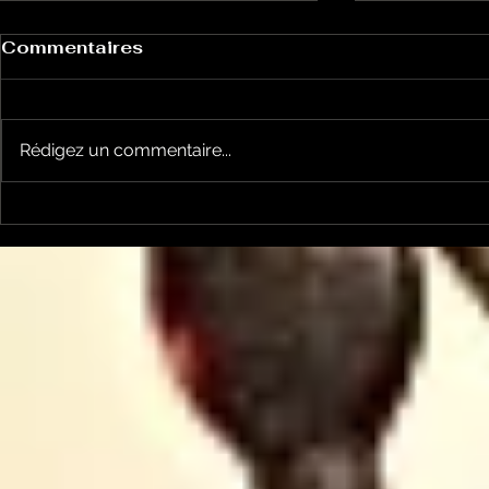
Commentaires
Rédigez un commentaire...
Garsotte : une nouvelle
Nico et Ke
voix indépendante
nouveau ti
Ariègeoise