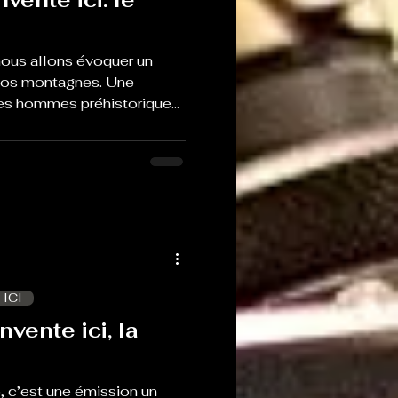
ous allons évoquer un
nos montagnes. Une
 les hommes préhistoriques
 les grottes ariégeoises
quetin. Et pour en parler,
anet, chargé de mission au
 Pyrénées Ariégeoises, en
jet
 ICI
nvente ici, la
 c’est une émission un