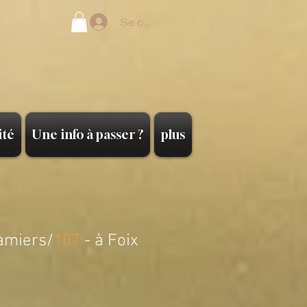
Se connecter
ité
Une info à passer ?
plus
amiers/
107
- à Foix