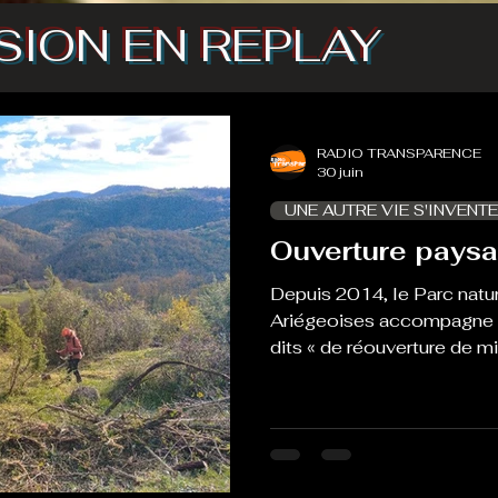
SION EN REPLAY
RADIO TRANSPARENCE
30 juin
UNE AUTRE VIE S'INVENTE
Ouverture paysa
Depuis 2014, le Parc natu
Ariégeoises accompagne la
dits « de réouverture de mil
débroussaillage, puis entre
podcast revient sur ces ch
parole aux éleveurs et éle
ainsi qu'aux scientifiques 
Leurs témoignages dépeign