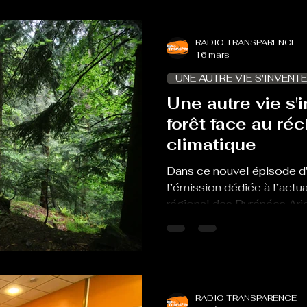
représentations des paysa
paysages façonnés par les 
RADIO TRANSPARENCE
16 mars
UNE AUTRE VIE S'INVENTE
Une autre vie s'i
forêt face au ré
climatique
Dans ce nouvel épisode d’U
l’émission dédiée à l’actua
régional des Pyrénées Ari
Transparence. Aujourd’hui, 
forêt. Il faut savoir qu’el
la surface du Parc naturel 
enjeu pour le territoire. 
climatique, plusieurs défi
RADIO TRANSPARENCE
forestière. Nous en parlo