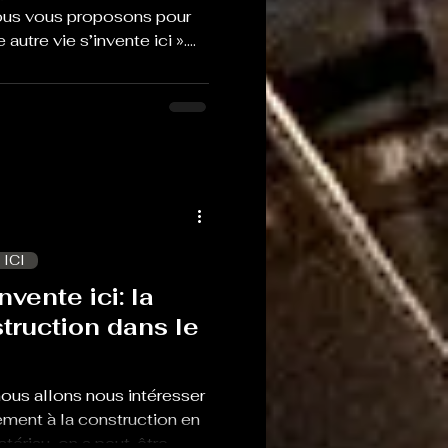
ous vous proposons pour
autre vie s’invente ici ».
pas dans les studios de
 mais à Montels, à la
iège du Syndicat mixte du
Pyrénées Ariégeoises. Et
nt de ce syndicat mixte,
nt avec lui sur l'actualité
 ICI
nvente ici: la
struction dans le
ous allons nous intéresser
rement à la construction en
atériau, on a peut-être