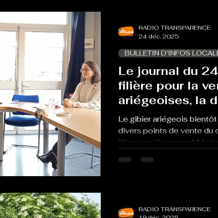
François Laurens qui signe 
photos de ce livre
RADIO TRANSPARENCE
24 déc. 2025
BULLETIN D'INFOS LOCAL
Le journal du 2
filière pour la v
ariégeoises, la 
déchets, et le P
Le gibier ariégeois bient
s'agrandit... sans
divers points de vente du 
"Saveurs Sauvages" Moin
déchets enfouis à Berbiac
peut encore mieux faire po
SMECTOM Nouvelle charte
avec une extension dont la
Et pourtant tout était part
RADIO TRANSPARENCE
Marine Bordes
19 déc. 2025