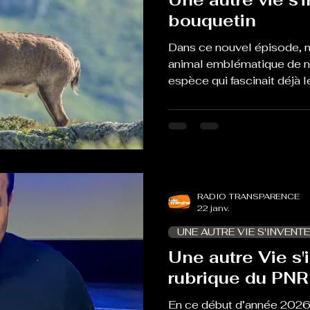
bouquetin
Dans ce nouvel épisode, n
animal emblématique de 
espèce qui fascinait déjà
qui l’ont représentée dans
notamment. Il s’agit du bou
nous accueillons Julien C
Parc naturel régional des
charge justement de ce su
RADIO TRANSPARENCE
22 janv.
UNE AUTRE VIE S'INVENTE
Une autre Vie s'i
rubrique du PNR
En ce début d’année 2026,