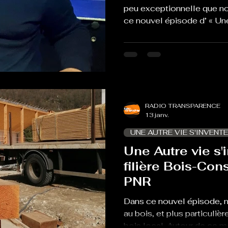
peu exceptionnelle que n
ce nouvel épisode d’ « Une 
En effet, nous ne sommes 
Radio Transparence à Foix,
Ferme d’Icart qui est le s
Parc naturel régional des 
notre invité est le préside
Kamel Chibli. On fait le poi
2026 du PNR.
RADIO TRANSPARENCE
13 janv.
UNE AUTRE VIE S'INVENTE
Une Autre vie s'i
filière Bois-Con
PNR
Dans ce nouvel épisode, n
au bois, et plus particuliè
bois local. Autour de ce m