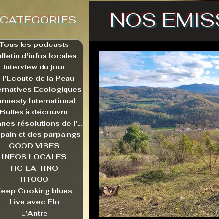
NOS EMIS
CATEGORIES
Tous les podcasts
lletin d'infos locales
interview du jour
 l'Ecoute de la Peau
ernatives Ecologiques
mnesty International
Bulles à découvrir
Bonnes résolutions de l'autruche
pain et des parpaings
GOOD VIBES
INFOS LOCALES
HO-LA-TINO
H1000
Keep Cooking blues
Live avec Flo
L'Antre