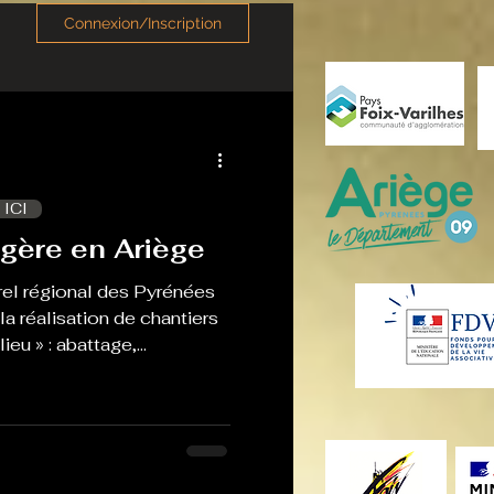
Connexion/Inscription
 ICI
gère en Ariège
rel régional des Pyrénées
 réalisation de chantiers
ieu » : abattage,
tien par le pâturage... Ce
antiers en donnant la
veuses, aux élus et élues
impliqués dans ces projets.
ent aussi leurs