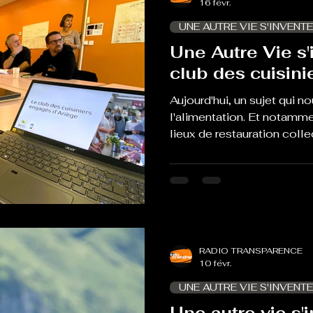
16 févr.
Hemeryck, chargée de pr
UNE AUTRE VIE S'INVENTE
Une Autre Vie s'i
club des cuisini
Aujourd'hui, un sujet qui n
l'alimentation. Et notamme
lieux de restauration coll
cantines scolaires, aux EH
c'est le cas de le dire, tro
chargée de mission restau
Ariège Garonne ; Camille 
en charge du Projet aliment
Maxime Paulino, cuisinier 
centrale de l
RADIO TRANSPARENCE
10 févr.
UNE AUTRE VIE S'INVENTE
Une autre vie s'i