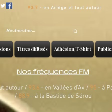
93.7
- en Ariège et tout autour
sions
Titres diffusés
Adhésion/T-Shirt
Public
Nos fréquences FM
ut autour /
93.6
- en Vallées d'Ax /
95
- à P
/
88.9
-
à la Bastide de Sérou