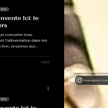
o
 ICI
nvente Ici: le
ers
ous concerne tous :
nt l'alimentation dans les
ective, on pense aux
PAD... Autour de la table,
is invités : Ludwine Laurette,
ration collective chez Bio
Gaudin, chargée de mission
aire territorial au PNR et
en charge de la cuisine
 ICI
nvente ici: le