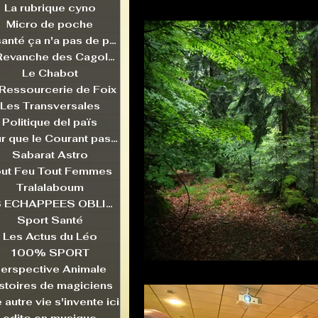
La rubrique cyno
Micro de poche
La santé ça n'a pas de prix
La Revanche des Cagoles
Le Chabot
 Ressourcerie de Foix
Les Transversales
Politique del païs
Pour que le Courant passe entre nou
Sabarat Astro
ut Feu Tout Femmes
Tralalaboum
LES ECHAPPEES OBLIQUES
Sport Santé
Les Actus du Léo
100% SPORT
erspective Animale
stoires de magiciens
 autre vie s'invente ici