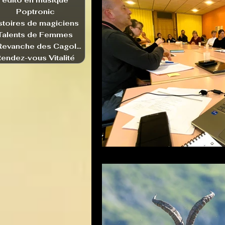
edito en musique
Poptronic
stoires de magiciens
Talents de Femmes
La Revanche des Cagoles
endez-vous Vitalité