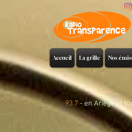
Accueil
La grille
Nos émis
93.7
- en Ariège et to