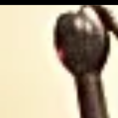
L'ARIEGEOISE fête ses
joueront l
30 ans ...
Occitanie .