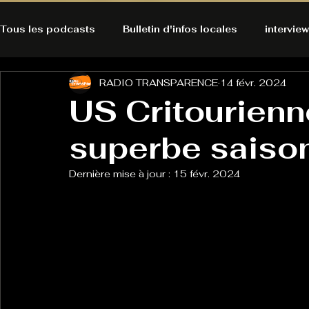
Tous les podcasts
Bulletin d'infos locales
interview
RADIO TRANSPARENCE
14 févr. 2024
A l'Ecoute de la Peau
Alternatives Ecologiques
US Critourienne
superbe sais
Bulles à découvrir
Bonnes résolutions de l'autruch
posts
Dernière mise à jour :
15 févr. 2024
Du pain et des parpaings
GOOD VIBES
INFO
HO-LA-TINO
H1000
Keep Cooking blues
La rubrique cyno
Micro de poche
La santé ça 