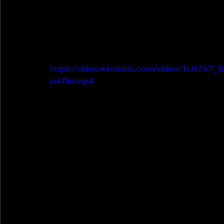
La Revanche des Cagoles
Le Chabot
La Ress
https://video.wixstatic.com/video/1c9
Les Transversales
Politique del païs
Pour que
p4/file.mp4
Sabarat Astro
Tout Feu Tout Femmes
Tralal
)
6 posts
LES ECHAPPEES OBLIQUES
Sport Santé
Les 
ts