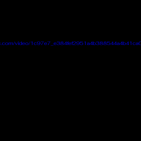
Le Chabot
La Ressourcerie de Foix
tatic.com/video/1c97e7_e384fef2951a4b388544a4b41c
ue del païs
Pour que le Courant passe entre nou
Tout Femmes
Tralalaboum
Sport Santé
Les Actus du Léo