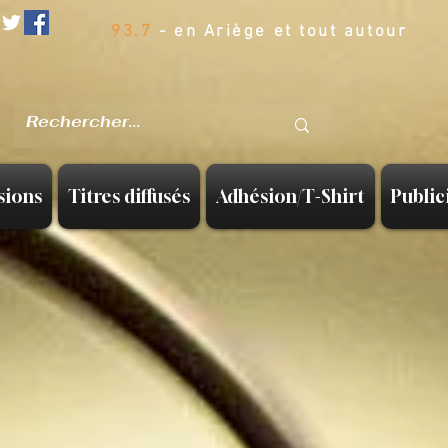
93.7
- en Ariège et tout autour
sions
Titres diffusés
Adhésion/T-Shirt
Public