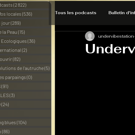
dcasts
(2 822)
2 822 posts
Tous les podcasts
Bulletin d'i
nfos locales
(536)
536 posts
 jour
(289)
289 posts
e la Peau
(15)
15 posts
undervibestation
A l'Ecoute de la Peau
Alte
s Ecologiques
(36)
36 posts
Underv
ernational
(2)
2 posts
ouvrir
(82)
82 posts
Bulles à découvrir
Bonnes 
lutions de l'autruche
(5)
5 posts
des parpaings
(0)
0 post
Du pain et des parpaings
S
(91)
91 posts
ALES
(3)
3 posts
O
(24)
24 posts
HO-LA-TINO
H1000
3 posts
ng blues
(104)
104 posts
o
(86)
86 posts
La rubrique cyno
Micro d