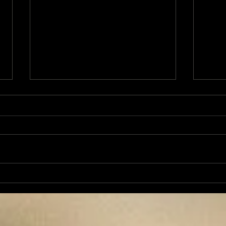
L'Autre Foix: le festival
Ale
historique fuxéen est
revi
lancé
d'op
de 
cand