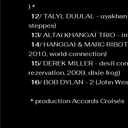
) 
*
12/ 
TALYL DUULAL - uyakhan za
steppes)
13/ 
ALTAï KHANGAÏ TRIO - im
14/ 
HANGGAI & MARC RIBOT - do
2010, world connection)
15/ 
DEREK MILLER - devil com
rezervation, 2009, dixie frog)
16/ 
BOB DYLAN - 2 (John Wesl
* 
production Accords Croisés