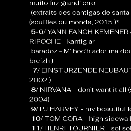
muito faz grand’ erro 
 (extraits des cantigas de santa maria en galaïco-portugais 
(souffles du monde, 2015 )
*
5-6/ 
YANN FANCH KEMENER 
RIPOCHE - kantig ar
 baradoz - M’ hoc’h ador ma doue ma c’hrouer (ar baradoz, coop 
breizh )
7/ 
EINSTURZENDE NEUBAUTEN -
2002 )
8/ 
NIRVANA - don’t want it all (
2004)
9/ 
PJ HARVEY - my beautiful lea
10/ 
TOM CORA - high sidewalk (
11/ 
HENRI TOURNIER - sol sol