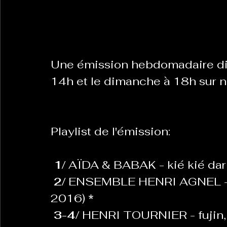
La Revanche des Cagoles
Le Chabot
La Ress
Une émission hebdomadaire diff
Les Transversales
14h et le dimanche à 18h sur 
Politique del païs
Pour que
Sabarat Astro
Tout Feu Tout Femmes
Tralal
Playlist de l'émission:  
)
6 posts
LES ECHAPPEES OBLIQUES
Sport Santé
Les 
1/ 
AÏDA & BABAK - kié kié dar
2/ 
ENSEMBLE HENRI AGNEL - no
2016) 
*
ts
3-4/ 
HENRI TOURNIER - fujin, p