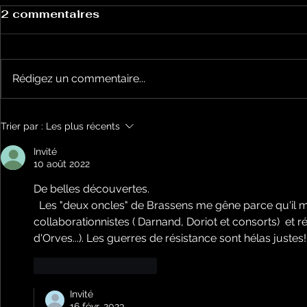
2 commentaires
Rédigez un commentaire...
Chansons et politique
Chansons 
Trier par :
Les plus récents
avec Tralala Boum n°43
avec Tral
le 8 mars en chansons
Cantère à
Invité
10 août 2022
De belles découvertes.
  Les "deux oncles" de Brassens me gêne parce qu'il met le signe égale entre 
collaborationnistes ( Darnand, Doriot et consorts)  et ré
d'Orves...). Les guerres de résistance sont hélas justes!
J'aime
Répondre
Invité
16 févr. 2023