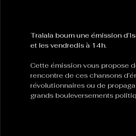
La Revanche des Cagoles
Le Chabot
La Ress
Tralala boum une émission d’Is
et les vendredis à 14h.
Les Transversales
Politique del païs
Pour que
Cette émission vous propose de 
Sabarat Astro
Tout Feu Tout Femmes
Tralal
rencontre de ces chansons d’ém
révolutionnaires ou de propag
)
6 posts
grands bouleversements politiqu
LES ECHAPPEES OBLIQUES
Sport Santé
Les 
ts