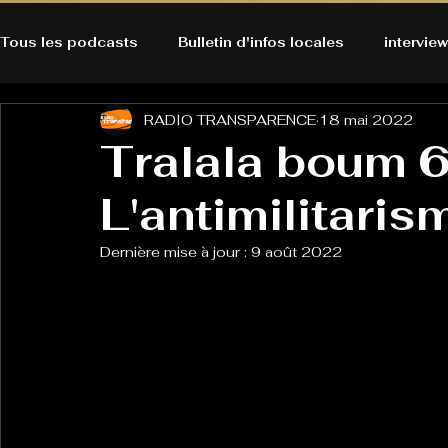
Tous les podcasts
Bulletin d'infos locales
interview
RADIO TRANSPARENCE
18 mai 2022
A l'Ecoute de la Peau
Alternatives Ecologiques
Tralala boum 6
L'antimilitaris
Bulles à découvrir
Bonnes résolutions de l'autruch
posts
Dernière mise à jour :
9 août 2022
Du pain et des parpaings
GOOD VIBES
INFO
HO-LA-TINO
H1000
Keep Cooking blues
La rubrique cyno
Micro de poche
La santé ça 