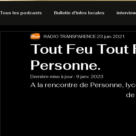
Tous les podcasts
Bulletin d'infos locales
interview
RADIO TRANSPARENCE
23 juin 2021
A l'Ecoute de la Peau
Alternatives Ecologiques
Tout Feu Tout
Personne.
Bulles à découvrir
Bonnes résolutions de l'autruch
posts
Dernière mise à jour :
9 janv. 2023
A la rencontre de Personne, lyc
Du pain et des parpaings
GOOD VIBES
INFO
de 
HO-LA-TINO
H1000
Keep Cooking blues
La rubrique cyno
Micro de poche
La santé ça 