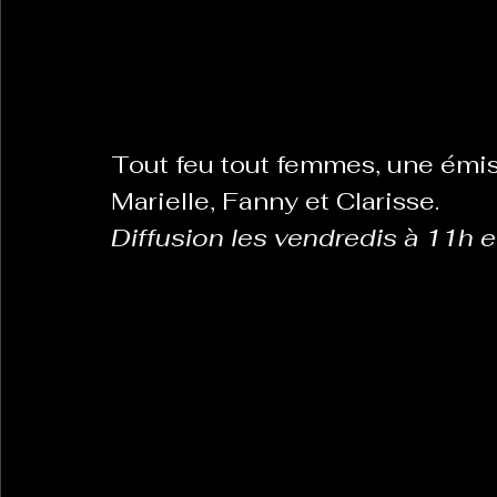
La Revanche des Cagoles
Le Chabot
La Ress
Tout feu tout femmes, une émis
Les Transversales
Politique del païs
Pour que
Marielle, Fanny et Clarisse.
Diffusion les vendredis à 11h e
Sabarat Astro
Tout Feu Tout Femmes
Tralal
)
6 posts
LES ECHAPPEES OBLIQUES
Sport Santé
Les 
ts