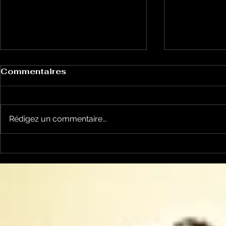
Commentaires
Rédigez un commentaire...
Tout feu tout femmes
TFTF#37:
#40: Marie Peau d'Ourse
canarias y