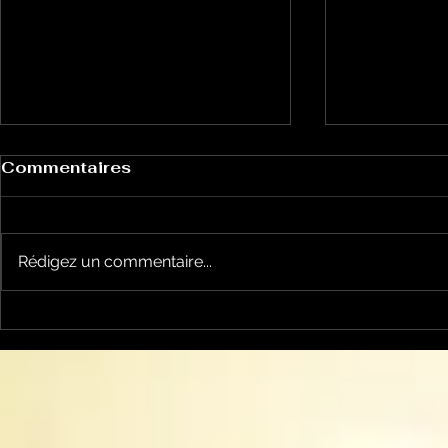
Commentaires
Rédigez un commentaire...
Le Petit Futé présente
L'Autre Foi
sa nouvelle édition
historique
ariégeoise pour 2026-
lancé
2027