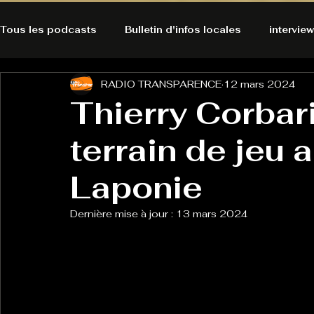
Tous les podcasts
Bulletin d'infos locales
interview
RADIO TRANSPARENCE
12 mars 2024
A l'Ecoute de la Peau
Alternatives Ecologiques
Thierry Corbari
terrain de jeu 
Bulles à découvrir
Bonnes résolutions de l'autruch
posts
Laponie
Du pain et des parpaings
GOOD VIBES
INFO
Dernière mise à jour :
13 mars 2024
HO-LA-TINO
H1000
Keep Cooking blues
La rubrique cyno
Micro de poche
La santé ça 