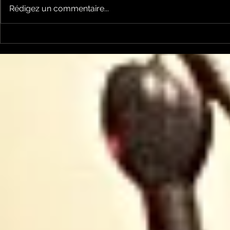
Rédigez un commentaire...
la cyclosportive
nos jeune
L'ARIEGEOISE fête ses
joueront l
30 ans ...
Occitanie .