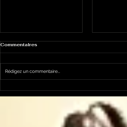
Commentaires
Rédigez un commentaire...
la cyclosportive
nos jeune
L'ARIEGEOISE fête ses
joueront l
30 ans ...
Occitanie .