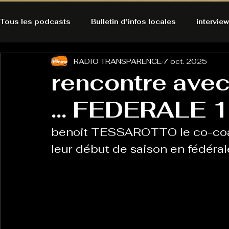
Tous les podcasts
Bulletin d'infos locales
interview
RADIO TRANSPARENCE
7 oct. 2025
A l'Ecoute de la Peau
Alternatives Ecologiques
rencontre av
... FEDERALE 1
Bulles à découvrir
Bonnes résolutions de l'autruch
posts
benoit TESSAROTTO le co-coa
Du pain et des parpaings
GOOD VIBES
INFO
leur début de saison en fédéral
HO-LA-TINO
H1000
Keep Cooking blues
La rubrique cyno
Micro de poche
La santé ça 