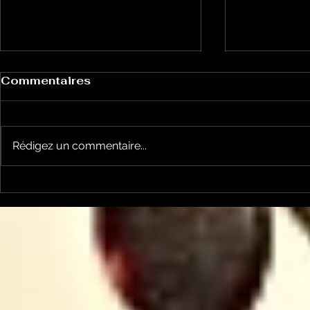
Commentaires
Rédigez un commentaire...
Le Petit Futé présente
L'Autre Foi
sa nouvelle édition
historique
ariégeoise pour 2026-
lancé
2027