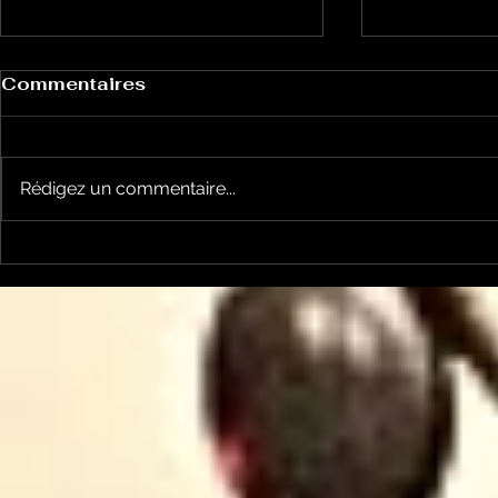
Commentaires
Rédigez un commentaire...
Pour que le courant
Pour que 
passe entre nous: la
passe ent
sécurité sous les lignes
l'ALEDA p
électriques avec
économise
ENEDIS