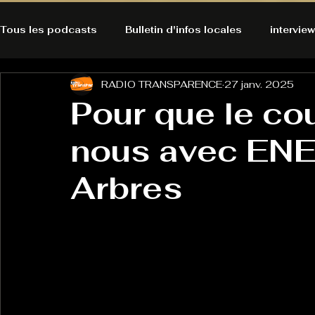
Tous les podcasts
Bulletin d'infos locales
interview
RADIO TRANSPARENCE
27 janv. 2025
A l'Ecoute de la Peau
Alternatives Ecologiques
Pour que le co
nous avec ENE
Bulles à découvrir
Bonnes résolutions de l'autruch
posts
Arbres
Du pain et des parpaings
GOOD VIBES
INFO
HO-LA-TINO
H1000
Keep Cooking blues
La rubrique cyno
Micro de poche
La santé ça 