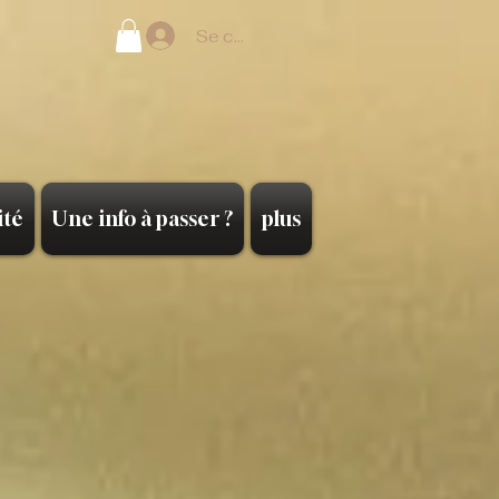
Se connecter
ité
Une info à passer ?
plus