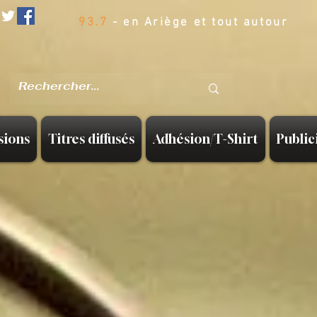
93.7
- en Ariège et tout autour
sions
Titres diffusés
Adhésion/T-Shirt
Public