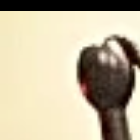
Perspective animale:
Perspecti
comment faire en sorte
mon chat e
que mon chat
extermina
n'extermine pas
biodiversi
d'espèces ?