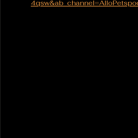
4qsw&ab_channel=AlloPetspo