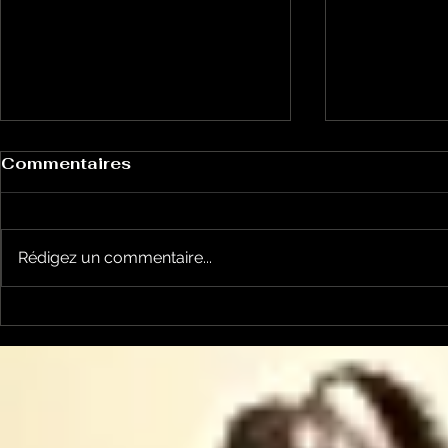
Commentaires
Rédigez un commentaire...
Perspective animale:
Perspecti
comment faire en sorte
mon chat e
que mon chat
extermina
n'extermine pas
biodiversi
d'espèces ?