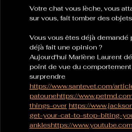
Votre chat vous lèche, vous attaq
sur vous, fait tomber des objets
La Revanche des Cagoles
Le Chabot
La Ress
Vous vous êtes déjà demandé 
Les Transversales
déjà fait une opinion ? 
Politique del païs
Pour que
Aujourd'hui Marlène Laurent d
point de vue du comportement f
Sabarat Astro
Tout Feu Tout Femmes
Tralal
surprendre
)
6 posts
https://www.santevet.com/arti
LES ECHAPPEES OBLIQUES
Sport Santé
Les 
patounehttps://www.petmd.com
things-over
https://www.jackso
get-your-cat-to-stop-biting-yo
ts
ankleshttps://www.youtube.c