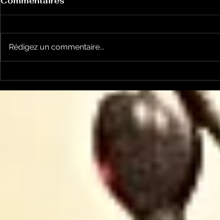
Commentaires
Rédigez un commentaire...
Perspective animale:
Perspecti
comment faire en sorte
mon chat e
que mon chat
extermina
n'extermine pas
biodiversi
d'espèces ?