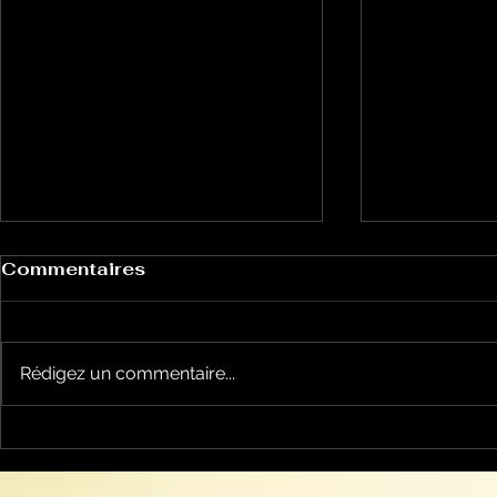
Commentaires
Rédigez un commentaire...
Perspective animale:
Perspecti
comment faire en sorte
mon chat e
que mon chat
extermina