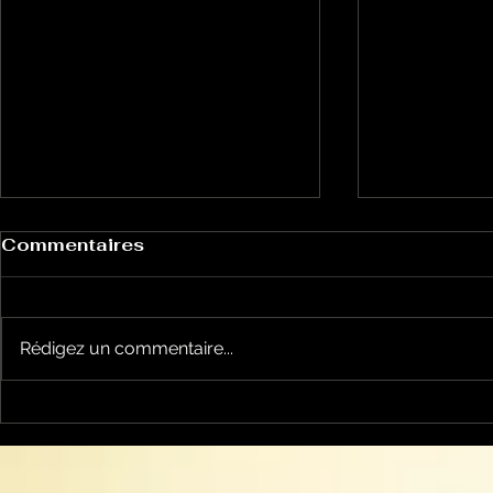
Commentaires
Rédigez un commentaire...
Le Petit Futé présente
L'Autre Foi
sa nouvelle édition
historique
ariégeoise pour 2026-
lancé
2027