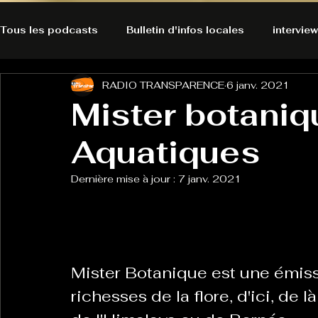
Tous les podcasts
Bulletin d'infos locales
interview
RADIO TRANSPARENCE
6 janv. 2021
A l'Ecoute de la Peau
Alternatives Ecologiques
Mister botaniq
Aquatiques
Bulles à découvrir
Bonnes résolutions de l'autruch
posts
Dernière mise à jour :
7 janv. 2021
Du pain et des parpaings
GOOD VIBES
INFO
HO-LA-TINO
H1000
Keep Cooking blues
Mister Botanique est une émiss
richesses de la flore, d'ici, de l
La rubrique cyno
Micro de poche
La santé ça 