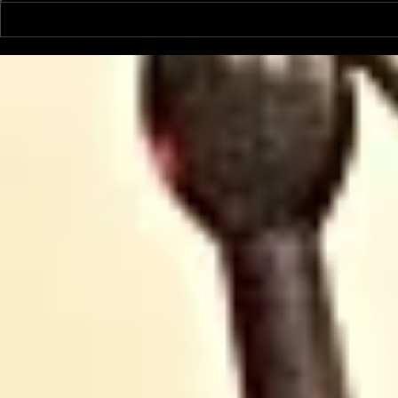
Le Petit Futé présente
L'Autre Foi
sa nouvelle édition
historique
ariégeoise pour 2026-
lancé
2027