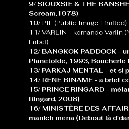
9/ SIOUXSIE & THE BANSHEES
Scream,1978)
10
/ 
PIL (Public Image Limited)
 
11/
 VARLIN - komando Varlin (
Label)
12/ BANGKOK PADDOCK - und
Planetoïde, 1993, Boucherie 
13/ PARKAJ MENTAL - et si po
14/ RENE BINAME - a brief c
15/ PRINCE RINGARD - mélanc
Ringard, 2008)
16/ MINISTÈRE DES AFFAIRE
manich mena (Debout là d’dan