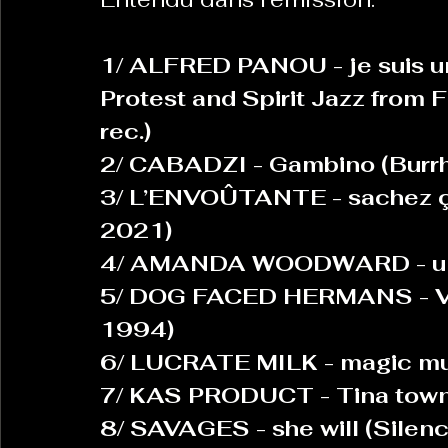
1/ ALFRED PANOU - je suis un
Protest and Spirit Jazz from 
rec.)
2/ CABADZI - Gambino (Burrh
3/ L’ENVOÛTANTE - sachez ça
2021)
4/ AMANDA WOODWARD - un 
5/ DOG FACED HERMANS - Vir
1994)
6/ LUCRATE MILK - magic mus
7/ KAS PRODUCT - Tina town (
8/ SAVAGES - she will (Silenc