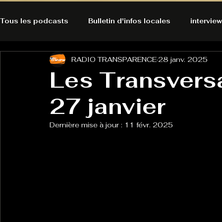
Tous les podcasts
Bulletin d'infos locales
interview
RADIO TRANSPARENCE
28 janv. 2025
A l'Ecoute de la Peau
Alternatives Ecologiques
Les Transversa
27 janvier
Bulles à découvrir
Bonnes résolutions de l'autruch
posts
Dernière mise à jour :
11 févr. 2025
Du pain et des parpaings
GOOD VIBES
INFO
HO-LA-TINO
H1000
Keep Cooking blues
La rubrique cyno
Micro de poche
La santé ça 