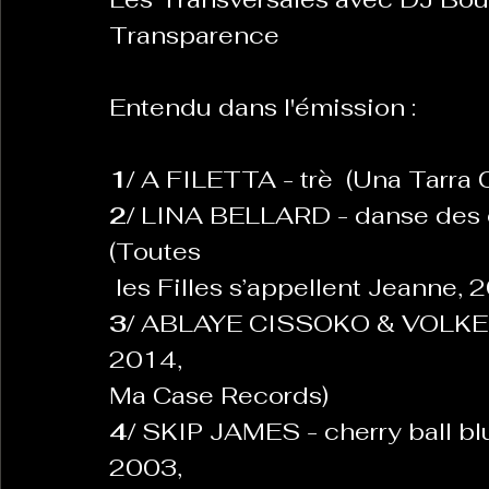
Transparence 
Entendu dans l'émission : 
1/ 
A FILETTA - trè  (Una Tarra 
2/ 
LINA BELLARD - danse des co
(Toutes
 les Filles s’appellent Jeanne,
3/ 
ABLAYE CISSOKO & VOLKER G
2014,
Ma Case Records)  
4/
 SKIP JAMES - cherry ball b
2003,