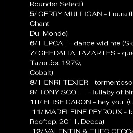
Rounder Select)
5/ 
GERRY MULLIGAN - Laura (Le
Chant
Du  Monde)
6/
 HEPCAT - dance wid me (Ska
7/ 
GHEDALIA TAZARTES - quas
Tazartès, 1979,
Cobalt)
8/ 
HENRI TEXIER - tormentoso 
9/ 
TONY SCOTT - lullaby of bir
10/ 
ELISE CARON - hey you  (Or
 11/ 
MADELEINE PEYROUX - love
Rooftop, 2011, Decca)
12/ 
VALENTIN & THEO CECCA