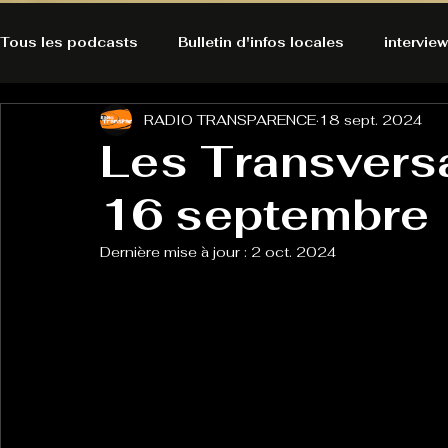
Tous les podcasts
Bulletin d'infos locales
interview
RADIO TRANSPARENCE
18 sept. 2024
A l'Ecoute de la Peau
Alternatives Ecologiques
Les Transversa
16 septembre
Bulles à découvrir
Bonnes résolutions de l'autruch
posts
Dernière mise à jour :
2 oct. 2024
Du pain et des parpaings
GOOD VIBES
INFO
HO-LA-TINO
H1000
Keep Cooking blues
La rubrique cyno
Micro de poche
La santé ça 