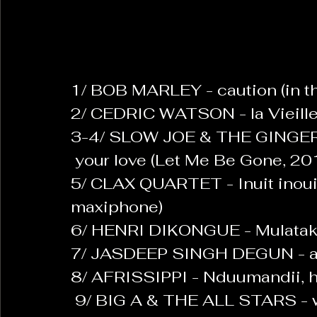
La Revanche des Cagoles
Le Chabot
La Ress
1/ BOB MARLEY - caution (in th
Les Transversales
2/ CEDRIC WATSON - la Vieille
Politique del païs
Pour que
3-4/ SLOW JOE & THE GINGER 
 your love (Let Me Be Gone, 2
Sabarat Astro
Tout Feu Tout Femmes
Tralal
5/ CLAX QUARTET - Inuit inouie
)
6 posts
maxiphone)
LES ECHAPPEES OBLIQUES
Sport Santé
Les 
6/ HENRI DIKONGUE - Mulatako
7/ JASDEEP SINGH DEGUN - an
8/ AFRISSIPPI - Nduumandii, han
ts
 9/ BIG A & THE ALL STARS - w