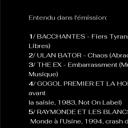
Entendu dans l'émission: 
La Revanche des Cagoles
Le Chabot
La Ress
1/
 BACCHANTES - Fiers Tyrans
Les Transversales
Libres)
Politique del païs
Pour que
2/ 
ULAN BATOR - Chaos (Abraca
3/ 
THE EX - Embarrassment (Mud
Sabarat Astro
Tout Feu Tout Femmes
Tralal
Musique)
)
6 posts
4/ 
GOGOL PREMIER ET LA HORDE 
LES ECHAPPEES OBLIQUES
Sport Santé
Les 
avant
la saisie, 1983, Not On Label)
5/ 
RAYMONDE ET LES BLANCS B
ts
 Monde à l’Usine, 1994, crash 