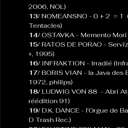
2006, NOL)
13/ 
NOMEANSNO - 0 + 2  = 1  (0 
Tentacles)
14/ 
OSTAVKA - Memento Mori (
15/ 
RATOS DE PORAO - Servizio 
», 1995)
16/ 
INFRAKTION - Irradié (Infr
17/ 
BORIS VIAN - la Java des 
1972, philips)
18/ 
LUDWIG VON 88  - Abri Atom
réédition 91)
19/ 
D.K. DANCE - l’Orgue de Ba
D Trash Rec.)