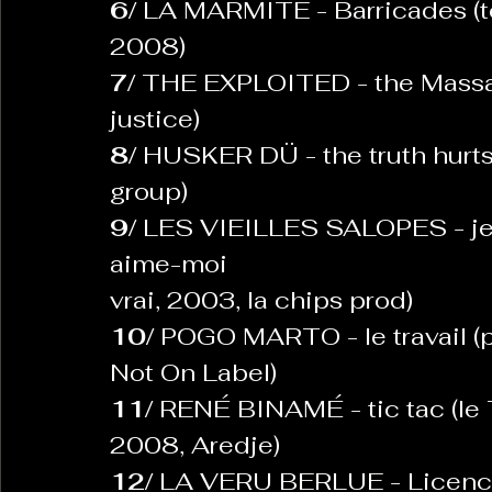
6/ 
LA MARMITE - Barricades (torc
2008)
7/ 
THE EXPLOITED - the Massac
justice)
8/ 
HUSKER DÜ - the truth hurt
group)
9/ 
LES VIEILLES SALOPES - je n
aime-moi
vrai, 2003, la chips prod)
10/ 
POGO MARTO - le travail (pl
Not On Label)
11/ 
RENÉ BINAMÉ - tic tac (le 
2008, Aredje)
12/ 
LA VERU BERLUE - Licencie