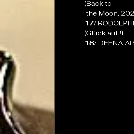
(Back to
 the Moon, 202
17/ 
RODOLPHE 
(Glück auf !)
18/ 
DEENA ABD