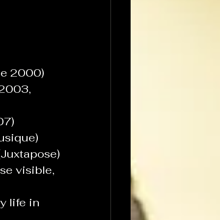
de 2000)
 2003, 
07)
usique)
Juxtapose)
e visible, 
life in 