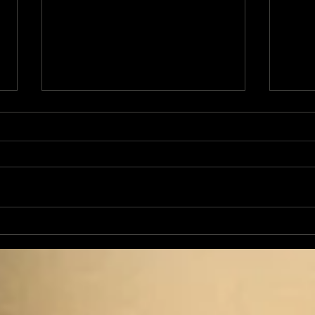
Les Transversales 225
Les
Lundi 11 mai
lun