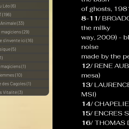
u Léo
(6)
6 posts
of ghosts, 198
T
(196)
196 posts
8-11/ 
BROADCAS
 Animale
(33)
33 posts
the milky
e magiciens
(29)
29 posts
way, 2009) - bl
 s'invente ici
(16)
16 posts
noise
sique
(5)
5 posts
made by the pe
1)
11 posts
12/ 
RENE AUBRY
e magiciens
(1)
1 post
mesa)
 Femmes
(10)
10 posts
 des Cagoles
(1)
1 post
13/ 
LAURENCE 
 Vitalité
(3)
3 posts
MSI)
14/ 
CHAPELIER F
15/ 
ENCRES SO
16/ 
THOMAS D