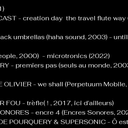
1)
T - creation day  the travel flute way 
ack umbrellas (haha sound, 2003) - until 
ople, 2000)  - microtronics (2022)
 - premiers pas (seuls au monde, 2003
OLIVIER - we shall (Perpetuum Mobile,
OU - trèfle( ! , 2017, ici d’ailleurs)
NORES - encre 4 (Encres Sonores, 202
E POURQUERY & SUPERSONIC - Ô estr