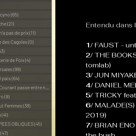
1 posts
 cyno
(65)
65 posts
La Revanche des Cagoles
che
(21)
21 posts
Entendu dans l
n'a pas de prix
(11)
11 posts
 des Cagoles
(0)
0 post
1/ 
FAUST - unt
Les Transversales
Politiq
53)
53 posts
2/ 
THE BOOKS  
erie de Foix
(4)
4 posts
tomlab)
rsales
(99)
99 posts
Sabarat Astro
Tout Feu 
3/ 
JUN MIYAKE 
l païs
(64)
64 posts
4/ 
DANIEL MELI
Pour que le Courant passe entre nou
(6)
6 posts
5/ 
TRICKY feat
LES ECHAPPEES OBLIQUES
ro
(9)
9 posts
6/ 
MALADE(S) fe
out Femmes
(38)
38 posts
2019)
m
(41)
41 posts
PEES OBLIQUES
(45)
45 posts
7/ 
BRIAN ENO &
(47)
47 posts
the bush