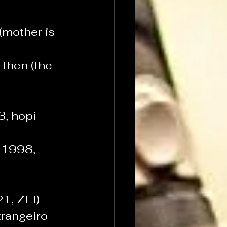
(mother is 
then (the 
, hopi 
 1998, 
1, ZEI)
angeiro 