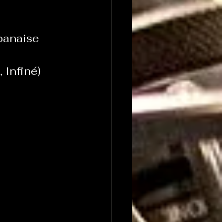
anaise 
Infiné)