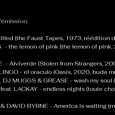
Le Chabot
La Ressourcerie de Foix
'émission: 
itled (the Faust Tapes, 1973, réédition 
ue del païs
Pour que le Courant passe entre nou
- the lemon of pink (the lemon of pink,
Tout Femmes
Tralalaboum
 - Alviverde (Stolen from Strangers, 20
NGO - el oraculo (Oasis, 2020, buda m
. DJ MUGGS & GREASE - wash my soul (
Sport Santé
Les Actus du Léo
at. LACKAY - endless nights (toute chos
 DAVID BYRNE - America is waiting (my 