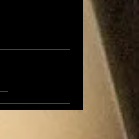
 Transversales 224
di 23 mars