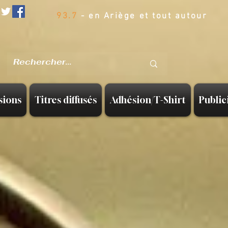
93.7
- en Ariège et tout autour
sions
Titres diffusés
Adhésion/T-Shirt
Public