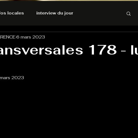
nfos locales
interview du jour
ARENCE
6 mars 2023
rnatives Ecologiques
Amnesty International
ansversales 178 - l
résolutions de l'autruche
 mars 2023
GOOD VIBES
INFOS LOCALES
Keep Cooking blues
Live avec Flo
L'Antre
e poche
La santé ça n'a pas de prix