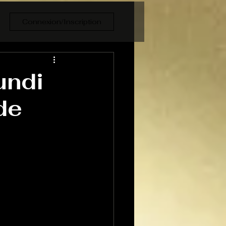
Connexion/Inscription
undi
de