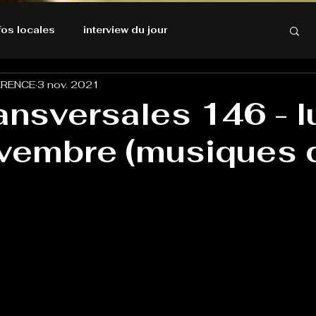
nfos locales
interview du jour
ARENCE
3 nov. 2021
rnatives Ecologiques
Amnesty International
ansversales 146 - l
vembre (musiques 
résolutions de l'autruche
GOOD VIBES
INFOS LOCALES
Keep Cooking blues
Live avec Flo
L'Antre
e poche
La santé ça n'a pas de prix