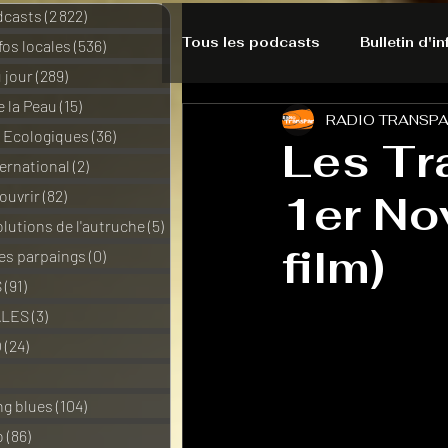
dcasts
(2 822)
2 822 posts
Tous les podcasts
Bulletin d'i
nfos locales
(536)
536 posts
 jour
(289)
289 posts
e la Peau
(15)
15 posts
RADIO TRANSP
A l'Ecoute de la Peau
Alte
s Ecologiques
(36)
36 posts
Les Tr
ernational
(2)
2 posts
ouvrir
(82)
82 posts
1er No
Bulles à découvrir
Bonnes 
lutions de l'autruche
(5)
5 posts
film)
des parpaings
(0)
0 post
Du pain et des parpaings
S
(91)
91 posts
ALES
(3)
3 posts
O
(24)
24 posts
HO-LA-TINO
H1000
3 posts
ng blues
(104)
104 posts
o
(86)
86 posts
La rubrique cyno
Micro d