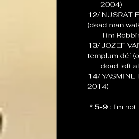
       2004)
12/ 
NUSRAT FA
(dead man walk
       Tim Ro
13/ 
JOZEF VAN
templum déi (o
       dead left 
14/ 
YASMINE HA
2014)
* 5-9 
:
I’m not