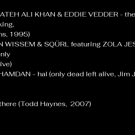
TEH ALI KHAN & EDDIE VEDDER - the 
ing,
bbins, 1995)
 WISSEM & SQÜRL featuring ZOLA JESU
nly 
alive)
MDAN - hal (only dead left alive, Jim 
 there (Todd Haynes,  2007)