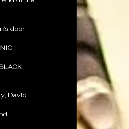
 end of the 
’s door 
NIC 
BLACK 
y, David 
nd 