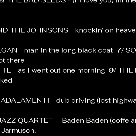
THE BAD SEEDS - (I’ll love you) till the
 
 THE JOHNSONS - knockin’ on heaven
N - man in the long black coat  
7/ 
SO
t there
E - as I went out one morning  
9/ 
THE 
             
DALAMENTI - dub driving (lost highwa
ZZ QUARTET  - Baden Baden (coffe a
m Jarmusch, 