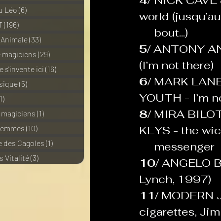
4/ 
NICK CAVE & 
u Léo
(6)
6 posts
world (jusqu’au
T
(196)
196 posts
     bout...)
 Animale
(33)
33 posts
5/ 
ANTONY AND
e magiciens
(29)
29 posts
(I’m not there)
 s'invente ici
(16)
16 posts
6/ 
MARK LANEGA
sique
(5)
5 posts
YOUTH - I’m no
1)
11 posts
8/ 
MIRA BILOTT
e magiciens
(1)
1 post
 Femmes
(10)
10 posts
KEYS - the wicked
 des Cagoles
(1)
1 post
     messenger
 Vitalité
(3)
3 posts
10/ 
ANGELO BA
Lynch, 1997)
11/ 
MODERN JA
cigarettes, Ji