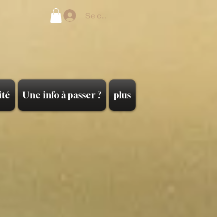
Se connecter
ité
Une info à passer ?
plus