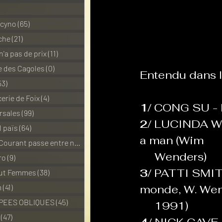
1 posts
 cyno
(65)
65 posts
La Revanche des Cagoles
che
(21)
21 posts
n'a pas de prix
(11)
11 posts
 des Cagoles
(0)
0 post
Entendu dans l
Les Transversales
Politiq
53)
53 posts
erie de Foix
(4)
4 posts
1/ 
CONG SU - l
rsales
(99)
99 posts
Sabarat Astro
Tout Feu 
2/ 
LUCINDA WILL
l païs
(64)
64 posts
a man (Wim 
Pour que le Courant passe entre nou
(6)
6 posts
     Wenders)
LES ECHAPPEES OBLIQUES
ro
(9)
9 posts
3/ 
PATTI SMITH
out Femmes
(38)
38 posts
m
(41)
41 posts
monde, W. Wen
PEES OBLIQUES
(45)
45 posts
     1991)
(47)
47 posts