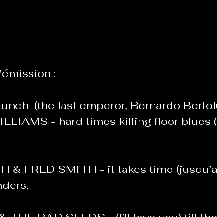
Le Chabot
La Ressourcerie de Foix
'émission :
ue del païs
Pour que le Courant passe entre nou
unch  (the last emperor, Bernardo Bertol
Tout Femmes
Tralalaboum
IAMS - hard times killing floor blues (t
Sport Santé
Les Actus du Léo
 & FRED SMITH - it takes time (jusqu’a
ders, 