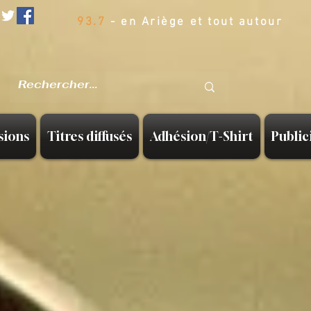
93.7
- en Ariège et tout autour
sions
Titres diffusés
Adhésion/T-Shirt
Public