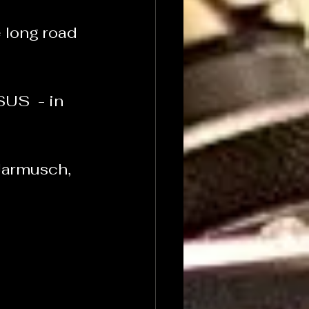
long road 
S  - in 
Jarmusch, 