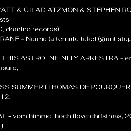
ATT & GILAD ATZMON & STEPHEN ROSS
osts
2010, domino records)
NE - Naima (alternate take) (giant step
 HIS ASTRO INFINITY ARKESTRA - enl
asure, 
SS SUMMER (THOMAS DE POURQUERY) 
012, 
 - vom himmel hoch (love christmas, 2
 )