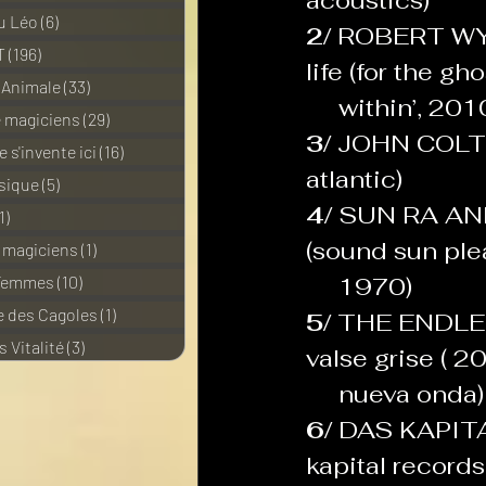
acoustics)
u Léo
(6)
6 posts
2/ 
ROBERT WY
T
(196)
196 posts
life (for the gh
 Animale
(33)
33 posts
     within’, 
e magiciens
(29)
29 posts
3/ 
JOHN COLTRA
 s'invente ici
(16)
16 posts
atlantic)
sique
(5)
5 posts
4/ 
SUN RA AND
1)
11 posts
(sound sun ple
e magiciens
(1)
1 post
 Femmes
(10)
10 posts
     1970)
 des Cagoles
(1)
1 post
5/ 
THE ENDLE
 Vitalité
(3)
3 posts
valse grise ( 2
     nueva onda)
6/ 
DAS KAPITAL
kapital records