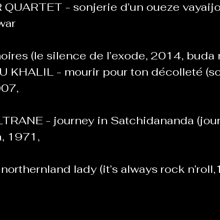
QUARTET - sonjerie d’un oueze vayaijo
war 
oires
(le silence de l’exode, 2014, buda
KHALIL - mourir pour ton décolleté (so
07, 
RANE - journey in Satchidananda (jour
, 1971, 
rthernland lady (it’s always rock n’roll,