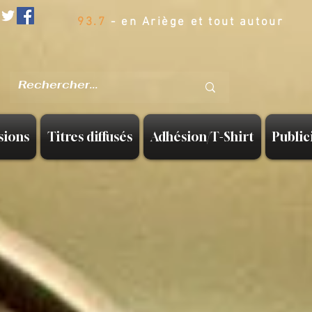
93.7
- en Ariège et tout autour
sions
Titres diffusés
Adhésion/T-Shirt
Public