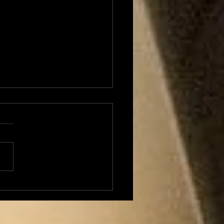
 Transversales 224
di 23 mars