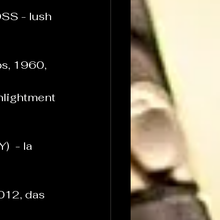
 - lush 
s, 1960, 
ightment 
 - la 
012, das 