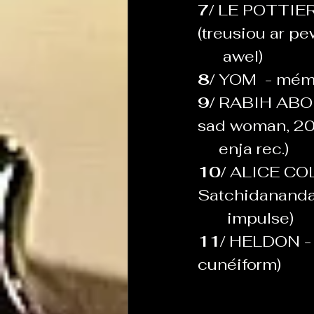
7/ 
LE POTTIER 
(treusiou ar pe
      awel)
8/ 
YOM  - mém
9/ 
RABIH ABOU 
sad woman, 20
     enja rec.)
10/ 
ALICE COLT
Satchidananda
       impulse)
11/ 
HELDON - no
cunéiform)