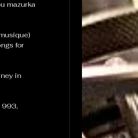
u mazurka 
 musique)
ngs for 
ney in 
1993, 