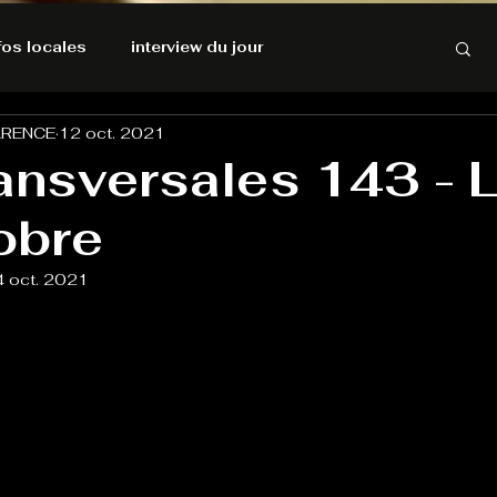
nfos locales
interview du jour
ARENCE
12 oct. 2021
rnatives Ecologiques
Amnesty International
ansversales 143 - 
obre
résolutions de l'autruche
4 oct. 2021
GOOD VIBES
INFOS LOCALES
Keep Cooking blues
Live avec Flo
L'Antre
e poche
La santé ça n'a pas de prix