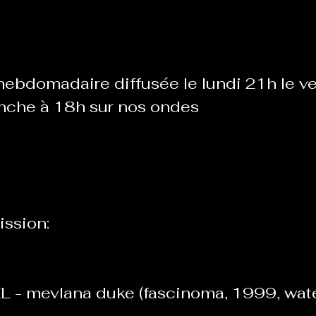
Le Chabot
La Ressourcerie de Foix
ebdomadaire diffusée le lundi 21h le ve
nche à 18h sur nos ondes
ue del païs
Pour que le Courant passe entre nou
Tout Femmes
Tralalaboum
ission:  
Sport Santé
Les Actus du Léo
- mevlana duke (fascinoma, 1999, water