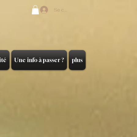
Se connecter
ité
Une info à passer ?
plus