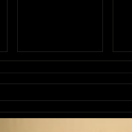
Les Transversales 225
Les
Lundi 11 mai
lun