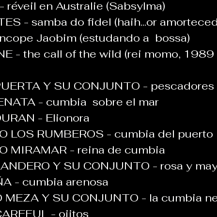
réveil en Australie (Sabsylma)
 - samba do fidel (haih...or amortecedo
ncope Jaobim (estudando a  bossa)  
- the call of the wild (rei momo, 1989 
ERTA Y SU CONJUNTO - pescadores d
NATA - cumbia  sobre el mar  
URAN - Elionora  
 LOS RUMBEROS - cumbia del puerto
MIRAMAR - reina de cumbia  
ANDERO Y SU CONJUNTO - rosa y may
A - cumbia arenosa  
MEZA Y SU CONJUNTO - la cumbia neg
REFUL - ojitos    