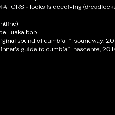
TORS - looks is deceiving (dreadlocks,
ntline)
label luaka bop
original sound of cumbia...¨, soundway, 20
inner’s guide to cumbia¨, nascente, 201