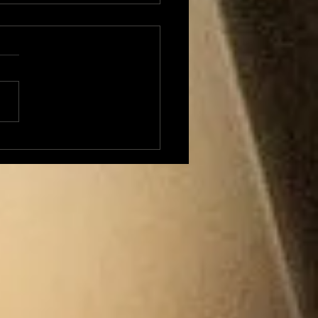
 Transversales 224
di 23 mars