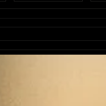
Les Transversales 225
Les
Lundi 11 mai
lun