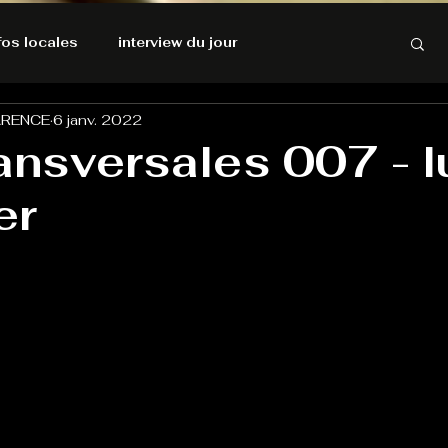
nfos locales
interview du jour
ARENCE
6 janv. 2022
rnatives Ecologiques
Amnesty International
ansversales 007 - l
er
résolutions de l'autruche
GOOD VIBES
INFOS LOCALES
Keep Cooking blues
Live avec Flo
L'Antre
e poche
La santé ça n'a pas de prix