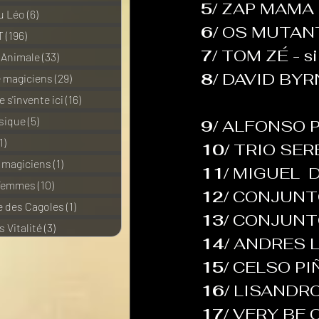
5/ 
ZAP MAMA - 
u Léo
(6)
6 posts
6/ 
OS MUTANTES
T
(196)
196 posts
7/ 
TOM ZÉ - si
 Animale
(33)
33 posts
8/ 
DAVID BYRNE 
e magiciens
(29)
29 posts
 s'invente ici
(16)
16 posts
sique
(5)
5 posts
9/ 
ALFONSO PU
1)
11 posts
10/ 
TRIO SERE
e magiciens
(1)
1 post
11/ 
MIGUEL  D
 Femmes
(10)
10 posts
12/ 
CONJUNTO
 des Cagoles
(1)
1 post
13/ 
CONJUNTO 
 Vitalité
(3)
3 posts
14/ 
ANDRES L
15/ 
CELSO PIÑ
16/ 
LISANDRO 
17/ 
VERY BE CA