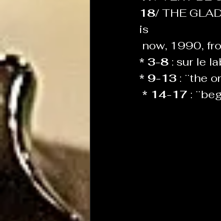
18/ 
THE GLADIA
is
 now, 1990, fro
* 3-8 
: sur le 
* 9-13 
: ¨the 
 * 14-17 
:
¨beg