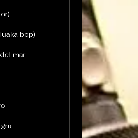
r)  
luaka bop)  
el mar  
o  
ra  