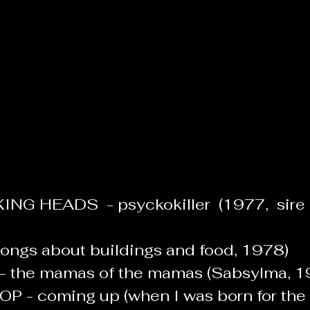
Le Chabot
La Ressourcerie de Foix
ue del païs
Pour que le Courant passe entre nou
Tout Femmes
Tralalaboum
NG HEADS  - psyckokiller  (1977,  sire r
Sport Santé
Les Actus du Léo
 songs about buildings and food, 1978)  
the mamas of the mamas (Sabsylma, 19
- coming up (when I was born for the 7