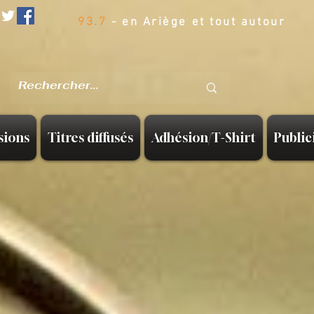
93.7
- en Ariège et tout autour
sions
Titres diffusés
Adhésion/T-Shirt
Public