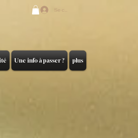
Se connecter
ité
Une info à passer ?
plus