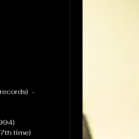
ecords)  - 
94)   
th time)  