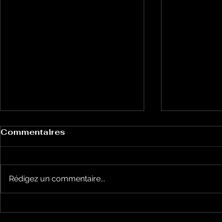
Commentaires
Rédigez un commentaire...
la cyclosportive
nos jeune
L'ARIEGEOISE fête ses
joueront l