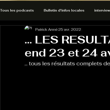
Tous les podcasts
Bulletin d'infos locales
interview
Patrick Anné
25 avr. 2022
A l'Ecoute de la Peau
Alternatives Ecologiques
... LES RESUL
end 23 et 24 a
Bulles à découvrir
Bonnes résolutions de l'autruch
posts
... tous les résultats complets 
Du pain et des parpaings
GOOD VIBES
INFO
HO-LA-TINO
H1000
Keep Cooking blues
La rubrique cyno
Micro de poche
La santé ça 