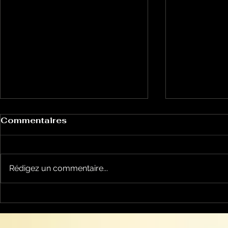
Commentaires
Rédigez un commentaire...
la cyclosportive
nos jeune
L'ARIEGEOISE fête ses
joueront l
30 ans ...
Occitanie .