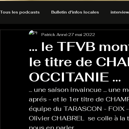
Tous les podcasts
Bulletin d'infos locales
interview
Patrick Anné
27 mai 2022
A l'Ecoute de la Peau
Alternatives Ecologiques
... le TFVB mon
le titre de C
Bulles à découvrir
Bonnes résolutions de l'autruch
posts
OCCITANIE ...
Du pain et des parpaings
GOOD VIBES
INFO
... une saison invaincue ... un
aprés - et le 1er titre de CH
HO-LA-TINO
H1000
Keep Cooking blues
équipe du TARASCON - FOIX - 
Olivier CHABREL  se colle à la
nous en parler ...
La rubrique cyno
Micro de poche
La santé ça 