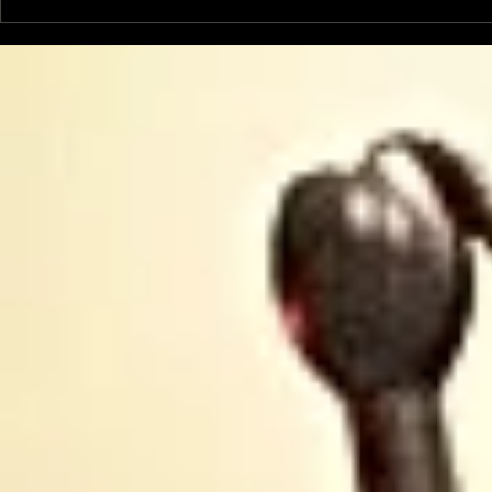
la cyclosportive
nos jeune
L'ARIEGEOISE fête ses
joueront l
30 ans ...
Occitanie .