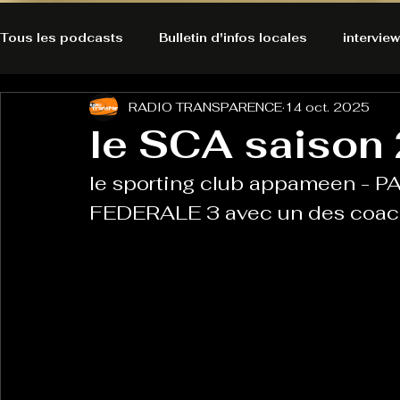
Tous les podcasts
Bulletin d'infos locales
interview
RADIO TRANSPARENCE
14 oct. 2025
A l'Ecoute de la Peau
Alternatives Ecologiques
le SCA saison
le sporting club appameen - P
Bulles à découvrir
Bonnes résolutions de l'autruch
posts
FEDERALE 3 avec un des coa
Du pain et des parpaings
GOOD VIBES
INFO
HO-LA-TINO
H1000
Keep Cooking blues
La rubrique cyno
Micro de poche
La santé ça 