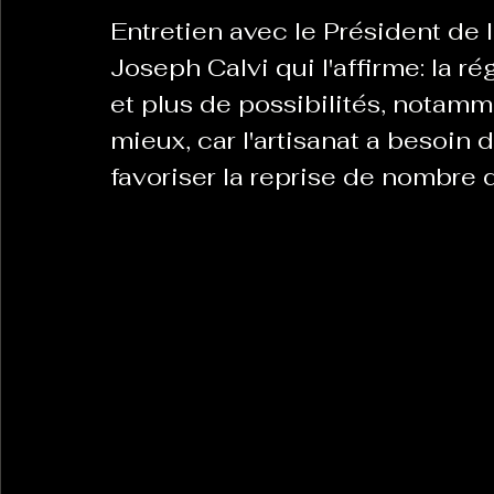
Entretien avec le Président de 
Joseph Calvi qui l'affirme: la ré
La Revanche des Cagoles
Le Chabot
La Ress
et plus de possibilités, notamme
mieux, car l'artisanat a besoin 
Les Transversales
favoriser la reprise de nombre 
Politique del païs
Pour que
Sabarat Astro
Tout Feu Tout Femmes
Tralal
)
6 posts
LES ECHAPPEES OBLIQUES
Sport Santé
Les 
ts