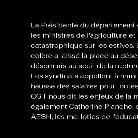
La Revanche des Cagoles
Le Chabot
La Ress
La Présidente du département e
les ministres de l'agriculture e
catastrophique sur les estives. 
Les Transversales
Politique del païs
Pour que
colère a laissé la place au déses
désormais au seuil de la ruptur
Sabarat Astro
Tout Feu Tout Femmes
Tralal
Les syndicats appellent à mani
hausse des salaires pour toutes 
)
6 posts
CGT nous dit les enjeux de la m
LES ECHAPPEES OBLIQUES
Sport Santé
Les 
également Catherine Planche, qu
AESH, les mal loties de l'éduca
ts