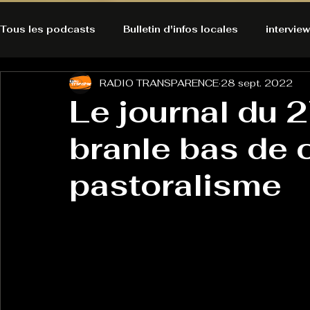
Tous les podcasts
Bulletin d'infos locales
interview
RADIO TRANSPARENCE
28 sept. 2022
A l'Ecoute de la Peau
Alternatives Ecologiques
Le journal du 
branle bas de 
Bulles à découvrir
Bonnes résolutions de l'autruch
posts
pastoralisme
Du pain et des parpaings
GOOD VIBES
INFO
HO-LA-TINO
H1000
Keep Cooking blues
La rubrique cyno
Micro de poche
La santé ça 