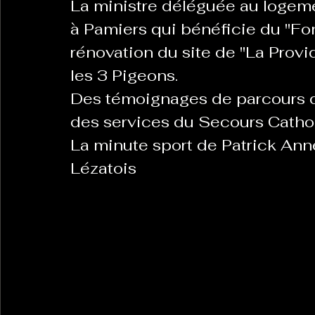
La ministre déléguée au logem
à Pamiers qui bénéficie du "Fon
rénovation du site de "La Provid
La Revanche des Cagoles
Le Chabot
La Ress
les 3 Pigeons. 
Des témoignages de parcours d
Les Transversales
Politique del païs
Pour que
des services du Secours Catho
La minute sport de Patrick An
Lézatois
Sabarat Astro
Tout Feu Tout Femmes
Tralal
)
6 posts
LES ECHAPPEES OBLIQUES
Sport Santé
Les 
ts