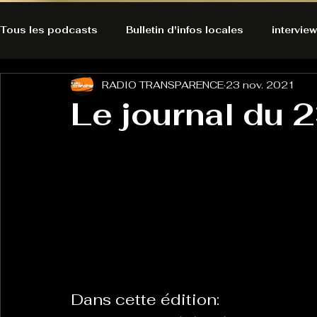
Tous les podcasts
Bulletin d'infos locales
interview
RADIO TRANSPARENCE
23 nov. 2021
A l'Ecoute de la Peau
Alternatives Ecologiques
Le journal du
Bulles à découvrir
Bonnes résolutions de l'autruch
posts
Du pain et des parpaings
GOOD VIBES
INFO
HO-LA-TINO
H1000
Keep Cooking blues
Dans cette édition:
La rubrique cyno
Micro de poche
La santé ça 