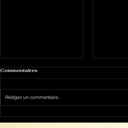
Commentaires
Rédigez un commentaire...
Un vendredi de
Jean-Luc
contestations à Foix
sera cand
élections