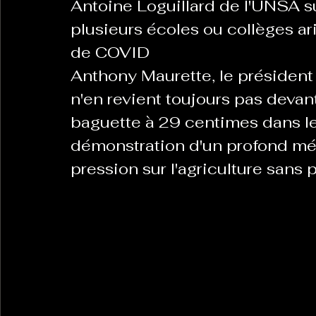
Antoine Loguillard de l'UNSA su
plusieurs écoles ou collèges ar
de COVID
La Revanche des Cagoles
Le Chabot
La Ress
Anthony Maurette, le président
n'en revient toujours pas devan
Les Transversales
Politique del païs
Pour que
baguette à 29 centimes dans les
démonstration d'un profond mép
pression sur l'agriculture sans
Sabarat Astro
Tout Feu Tout Femmes
Tralal
)
6 posts
LES ECHAPPEES OBLIQUES
Sport Santé
Les 
ts