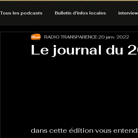
Tous les podcasts
Bulletin d'infos locales
interview
RADIO TRANSPARENCE
20 janv. 2022
A l'Ecoute de la Peau
Alternatives Ecologiques
Le journal du 2
Bulles à découvrir
Bonnes résolutions de l'autruch
posts
Du pain et des parpaings
GOOD VIBES
INFO
HO-LA-TINO
H1000
Keep Cooking blues
dans cette édition vous entend
La rubrique cyno
Micro de poche
La santé ça 