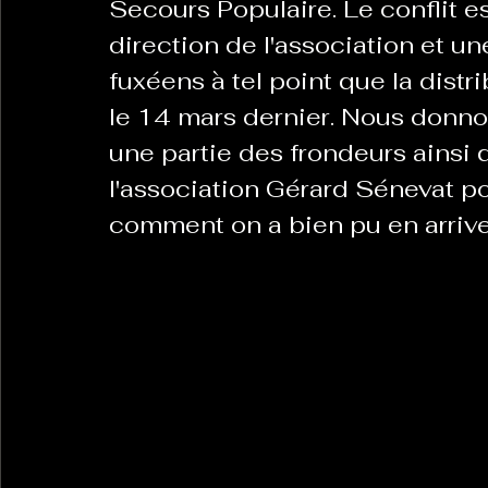
Secours Populaire. Le conflit e
direction de l'association et u
fuxéens à tel point que la distr
La Revanche des Cagoles
Le Chabot
La Ress
le 14 mars dernier. Nous donnon
une partie des frondeurs ainsi 
Les Transversales
Politique del païs
Pour que
l'association Gérard Sénevat p
comment on a bien pu en arrive
Sabarat Astro
Tout Feu Tout Femmes
Tralal
)
6 posts
LES ECHAPPEES OBLIQUES
Sport Santé
Les 
ts