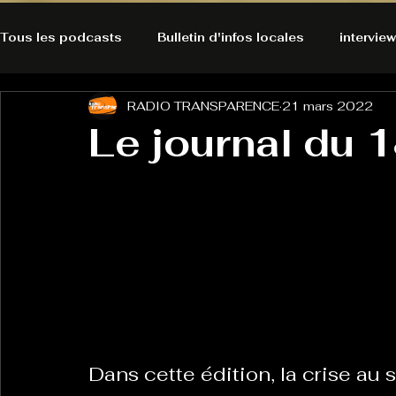
Tous les podcasts
Bulletin d'infos locales
interview
RADIO TRANSPARENCE
21 mars 2022
A l'Ecoute de la Peau
Alternatives Ecologiques
Le journal du 
Bulles à découvrir
Bonnes résolutions de l'autruch
posts
Du pain et des parpaings
GOOD VIBES
INFO
HO-LA-TINO
H1000
Keep Cooking blues
Dans cette édition, la crise au 
La rubrique cyno
Micro de poche
La santé ça 