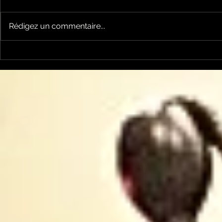
Rédigez un commentaire...
Un vendredi de
Jean-Luc
contestations à Foix
sera cand
élections