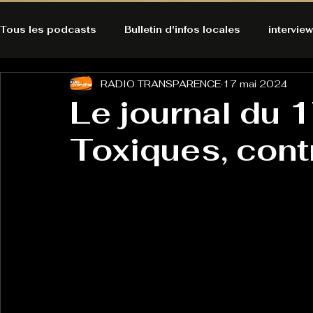
Tous les podcasts
Bulletin d'infos locales
interview
RADIO TRANSPARENCE
17 mai 2024
A l'Ecoute de la Peau
Alternatives Ecologiques
Le journal du 
Toxiques, cont
Bulles à découvrir
Bonnes résolutions de l'autruch
posts
Du pain et des parpaings
GOOD VIBES
INFO
HO-LA-TINO
H1000
Keep Cooking blues
La rubrique cyno
Micro de poche
La santé ça 