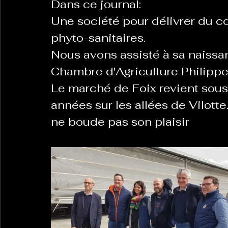
Dans ce journal:
Une société pour délivrer du con
phyto-sanitaires. 
La Revanche des Cagoles
Le Chabot
La Ress
Nous avons assisté à sa naissan
Chambre d'Agriculture Philipp
Les Transversales
Politique del païs
Pour que
Le marché de Foix revient sous 
années sur les allées de Vilott
ne boude pas son plaisir
Sabarat Astro
Tout Feu Tout Femmes
Tralal
)
6 posts
LES ECHAPPEES OBLIQUES
Sport Santé
Les 
ts