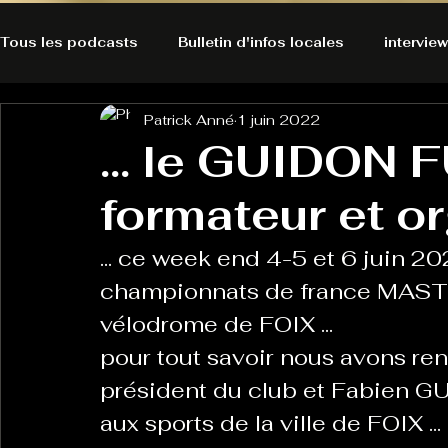
Tous les podcasts
Bulletin d'infos locales
interview
Patrick Anné
1 juin 2022
A l'Ecoute de la Peau
Alternatives Ecologiques
... le GUIDON 
formateur et or
Bulles à découvrir
Bonnes résolutions de l'autruch
posts
... ce week end 4-5 et 6 juin 20
Du pain et des parpaings
GOOD VIBES
INFO
championnats de france MASTER 
vélodrome de FOIX ...
pour tout savoir nous avons r
HO-LA-TINO
H1000
Keep Cooking blues
président du club et Fabien G
aux sports de la ville de FOIX ...
La rubrique cyno
Micro de poche
La santé ça 