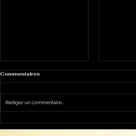
Commentaires
Rédigez un commentaire...
la cyclosportive
nos jeune
L'ARIEGEOISE fête ses
joueront l
30 ans ...
Occitanie .