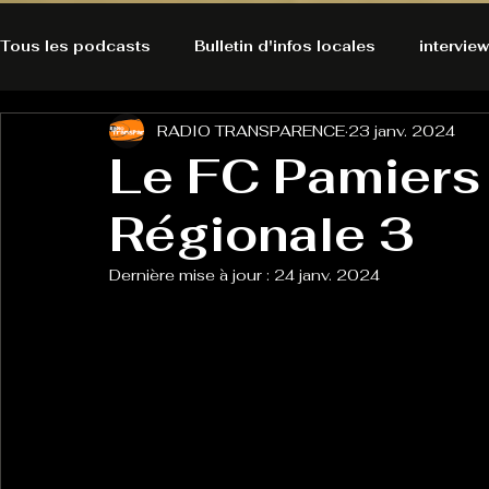
Tous les podcasts
Bulletin d'infos locales
interview
RADIO TRANSPARENCE
23 janv. 2024
A l'Ecoute de la Peau
Alternatives Ecologiques
Le FC Pamiers
Régionale 3
Bulles à découvrir
Bonnes résolutions de l'autruch
posts
Dernière mise à jour :
24 janv. 2024
Du pain et des parpaings
GOOD VIBES
INFO
HO-LA-TINO
H1000
Keep Cooking blues
La rubrique cyno
Micro de poche
La santé ça 