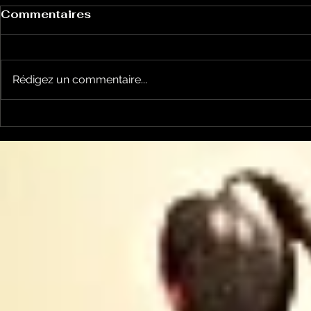
Commentaires
Rédigez un commentaire...
la cyclosportive
nos jeune
L'ARIEGEOISE fête ses
joueront l
30 ans ...
Occitanie .