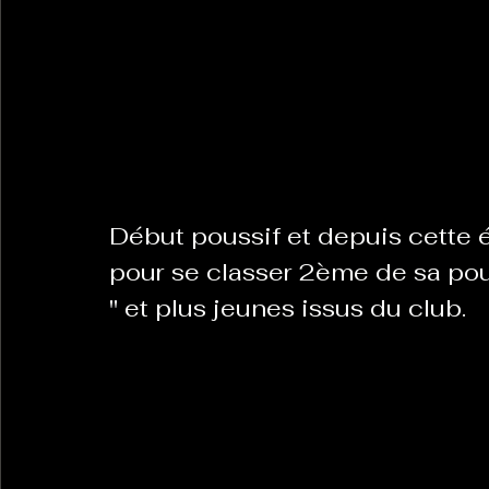
La Revanche des Cagoles
Le Chabot
La Ress
Les Transversales
Politique del païs
Pour que
Début poussif et depuis cette
Sabarat Astro
Tout Feu Tout Femmes
Tralal
pour se classer 2ème de sa poul
" et plus jeunes issus du club.
)
6 posts
LES ECHAPPEES OBLIQUES
Sport Santé
Les 
ts